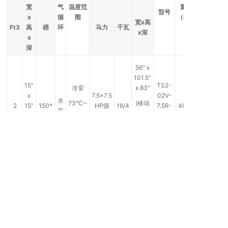
宽
气
温度范
重量
型号
x
循
围
（磅）
宽x高
Ft3
高
磅
环
马力
千瓦
x深
x
深
56" x
101.5"
15"
TS2-
冷室
x 83"
x
7.5x7.5
02V-
水
73°C~
(移动
2
15"
150*
HP级
18/4
7.5R-
4000
平
+
端口
x
联水冷
W-
40°C
高度
15"
VTVQ
完全
展开)
76" x
113" x
25
TS2-
热室
95"
x
15x15
08V-
水
环境温
(移动
8
23
200*
HP级
21/6
7.5R-
4500
平
~ +
端口
x
联水冷
W-
40°C
高度
25
VTVQ