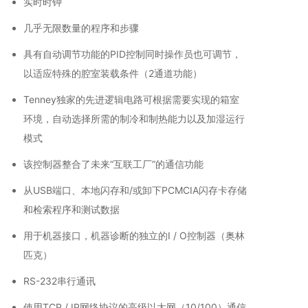
实时时钟
几乎无限数量的程序和步骤
具有自动调节功能的PID控制同时操作员也可调节，
以适应特殊的腔室装载条件（2通道功能）
Tenney独家的先进逻辑电路可根据需要实现的箱室
环境，自动选择所需的制冷和制热能力以及加湿运行
模式
该控制器整合了未来“互联工厂”的通信功能
从USB端口、本地闪存和/或卸下PCMCIA闪存卡存储
和检索程序和测试数据
用于机器接口，机器诊断的独立的I / O控制器（奥林
匹克）
RS-232串行通讯
使用TCP / IP网络协议的高级以太网（10/100）通信