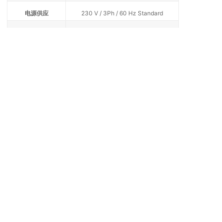
电源供应
230 V / 3Ph / 60 Hz Standard
功率
4 kW
货架
2
相关推荐
真空烘箱
真空烘箱
TENNEY SVO THERMAL
TENNEY 8.5SVO VACUUM
FLUID-HEATING VACUUM
LAB OVEN
OVEN
联系我们
地址：上海市光复西路2899弄