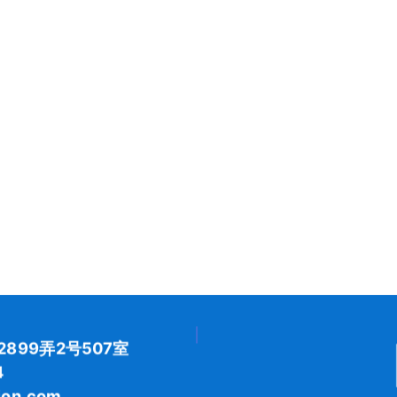
899弄2号507室
4
on.com