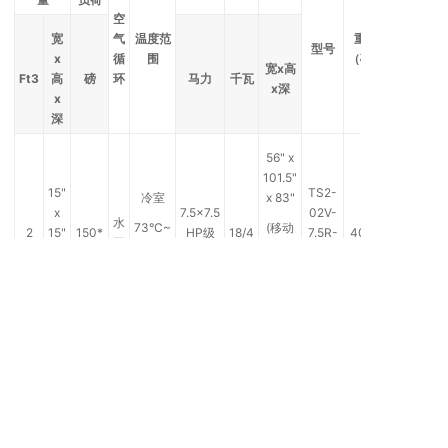
空
宽
气
温度范
重量
型号
x
循
围
（磅）
宽x高
Ft3
高
磅
环
马力
千瓦
x深
x
深
56" x
101.5"
15"
TS2-
冷室
x 83"
x
7.5x7.5
02V-
水
73°C~
(移动
2
15"
150*
HP级
18/4
7.5R-
4000
平
+
端口
x
联水冷
W-
40°C
高度
15"
VTVQ
完全
展开)
76" x
113" x
25
TS2-
热室
95"
x
15x15
08V-
水
环境温
(移动
8
23
200*
HP级
21/6
7.5R-
4500
平
~ +
端口
x
联水冷
W-