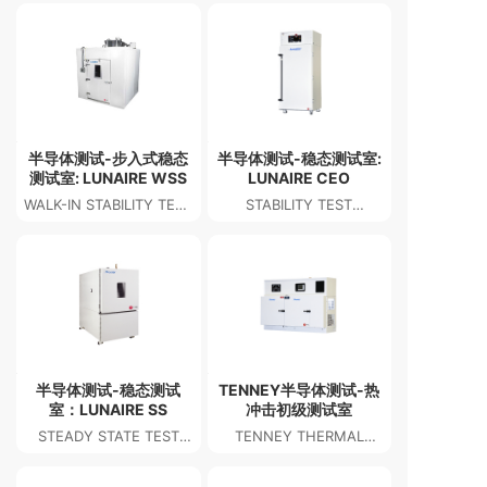
HUMIDITY TEST
CHAMBERS
半导体测试-步入式稳态
半导体测试-稳态测试室:
测试室: LUNAIRE WSS
LUNAIRE CEO
WALK-IN STABILITY TEST
STABILITY TEST
CHAMBER: LUNAIRE
CHAMBER: LUNAIRE
WSS
CEO
半导体测试-稳态测试
TENNEY半导体测试-热
室：LUNAIRE SS
冲击初级测试室
STEADY STATE TEST
TENNEY THERMAL
CHAMBER: LUNAIRE SS
SHOCK JUNIOR TEST
CHAMBER