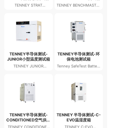
TENNEY STRAT
TENNEY BENCHMASTER
ALTITUDE TEST
TEST CHAMBER
CHAMBER
TENNEY半导体测试-
TENNEY半导体测试-环
JUNIOR小型温度测试箱
保电池测试箱
TENNEY JUNIOR
Tenney SafeTest Battery
COMPACT
Test Chamber
TEMPERATURE TEST
CHAMBER
TENNEY半导体测试-
TENNEY 半导体测试-C-
CONDITIONED空气供应
EVO温湿度箱
系统
TENNEY CONDITIONED
TENNEY C-EVO