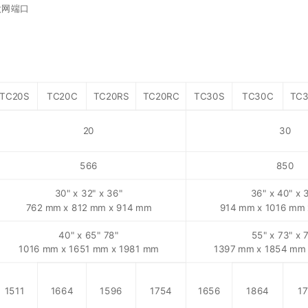
太网端口
TC20S
TC20C
TC20RS
TC20RC
TC30S
TC30C
TC
20
30
566
850
30" x 32" x 36"
36" x 40" x 
762 mm x 812 mm x 914 mm
914 mm x 1016 mm
40" x 65" 78"
55" x 73" x 
1016 mm x 1651 mm x 1981 mm
1397 mm x 1854 mm
1511
1664
1596
1754
1656
1864
1