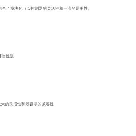
制器结合了模块化I / O控制器的灵活性和一流的易用性。
可控性强
最大的灵活性和最容易的兼容性