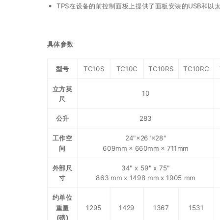
TPS在设备的前控制面板上提供了面板安装的USB和以
具体参数
型号
TC10S
TC10C
TC10RS
TC10RC
立方英
10
尺
公升
283
工作空
24"×26"×28"
间
609mm × 660mm × 711mm
外部尺
34" x 59" x 75"
寸
863 mm x 1498 mm x 1905 mm
约单位
重量
1295
1429
1367
1531
(磅)